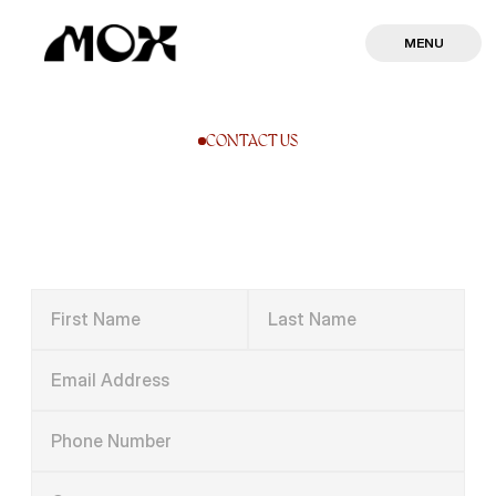
MENU
MENU
CONTACT US
L
o
o
k
i
n
g
f
o
r
b
e
t
t
e
r
c
r
e
a
t
i
v
e
s
t
r
a
t
e
g
y
f
o
r
y
o
u
r
n
e
x
t
b
i
g
p
r
o
j
e
c
t
?
L
e
t
ʻ
s
C
o
n
n
e
c
t
!